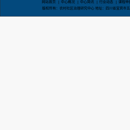
网站首页
|
中心概况
|
中心简讯
|
行业动态
|
课程申
版权所有：农村社区治理研究中心 地址：四川省宜宾市五粮液大道东段