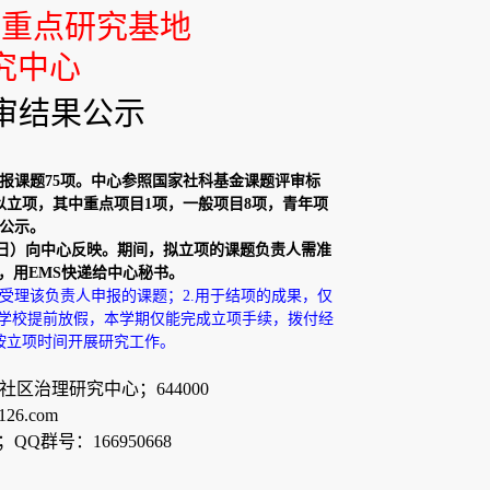
学重点研究基地
究中心
审结果公示
报课题
75
项。中心参照国家社科基金课题评审标
以立项，其中重点项目
1
项，一般项目
8
项，青年项
公示。
日）向中心反映。期间，拟立项的课题负责人需准
，用
EMS
快递给中心秘书。
受理该负责人申报的课题；
2.
用于结项的成果，仅
学校提前放假，本学期仅能完成立项手续，拨付经
按立项时间开展研究工作。
村社区治理研究中心；
644000
126.com
；
QQ
群号：
166950668