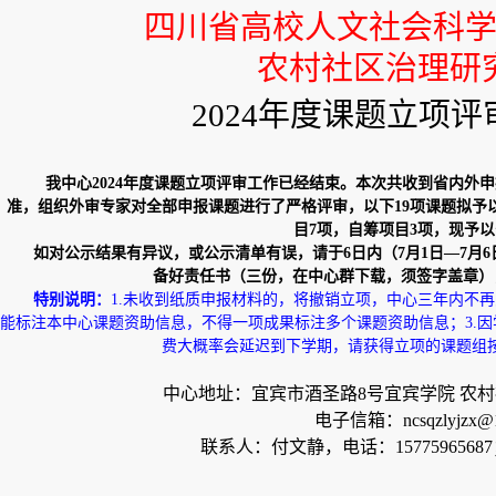
四川省高校人文社会科
农村社区治理研
2024
年度课题立项评
我中心
2024
年度课题立项评审工作已经结束。本次共收到省内外申
准，组织外审专家对全部申报课题进行了严格评审，以下
19
项课题拟予
目
7
项，自筹项目
3
项，现予以
如对公示结果有异议，或公示清单有误，请于
6
日内（
7
月
1
日
—7
月
6
备好责任书（三份，在中心群下载，须签字盖章）
特别说明：
1.
未收到纸质申报材料的，将撤销立项，中心三年内不再
能标注本中心课题资助信息，不得一项成果标注多个课题资助信息；
3.
因
费大概率会延迟到下学期，请获得立项的课题组
中心地址：宜宾市酒圣路
8
号宜宾学院 农
电子信箱：
ncsqzlyjzx@
联系人：付文静，电话：
15775965687