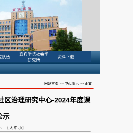
宜宾学院社会学
究队伍
资料下载
研究所
·
网站首页
>>
中心简讯
>> 正文
区治理研究中心-2024年度课
公示
号： 〖
大
中
小
〗