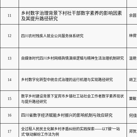
乡村数字治理背景下村社干部数字素养的影响因素
11
余圆
及其提升路径研究
12
林倩
四川农村残疾人就业公共服务体系研究
13
自媒体时代四川乡村网络舆情演绎逻辑与精神生活治理机制研究
温艳
14
乡村数字化转型中统合式治理的运行机理与实现路径研究
胡卫
数字乡村建设背景下宜宾市乡镇社工站社会工作者数字素养现状
15
粟敏
与提升路径研究
四川省数字经济赋能乡村振兴的影响机制与效应研究
16
何佳
全过程人民民主化解乡村矛盾纠纷的实践探索
——
以
T
镇
“
一站
17
郑贺
式
”
联动解纷工作法为例