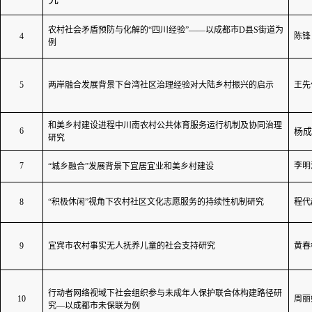
农村社会矛盾预防与化解的“四川经验”——以成都市
D
县
S
街道为
4
陈锋
例
5
两岸融合发展背景下台湾社区治理经验对大陆乡村振兴的启示
王先
和美乡村建设进程中川南农村公共体育服务运行机制及协同治理
6
杨成
研究
7
李明
“城乡融合”发展背景下宜居宜业和美乡村建设
8
“积极休闲”视角下农村社区文化志愿服务的持续性机制研究
程代
9
宜宾市农村事实无人抚养儿童的社会支持研究
黄春
行动者网络视域下社会组织参与未成年人保护联合体构建路径研
10
周丽
究—以成都市未保联为例